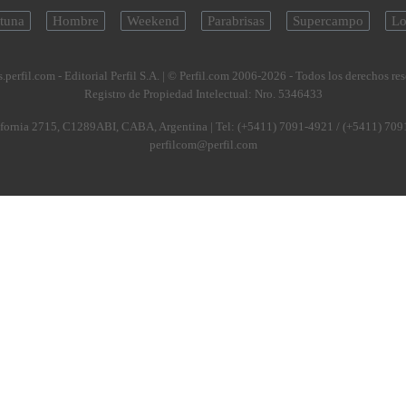
tuna
Hombre
Weekend
Parabrisas
Supercampo
Lo
.perfil.com - Editorial Perfil S.A.
| © Perfil.com 2006-2026 - Todos los derechos re
Registro de Propiedad Intelectual: Nro. 5346433
fornia 2715
,
C1289ABI
,
CABA, Argentina
| Tel:
(+5411) 7091-4921
/
(+5411) 709
perfilcom@perfil.com