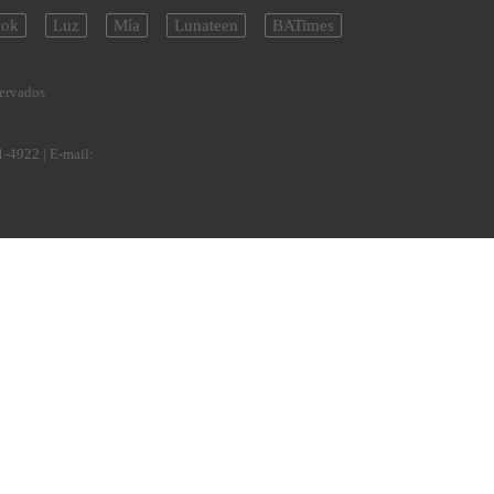
ok
Luz
Mía
Lunateen
BATimes
servados
1-4922
| E-mail: