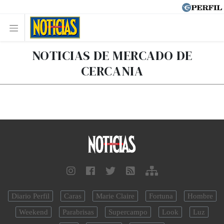
NOTICIAS DE MERCADO DE
CERCANIA
Diario Perfil
Caras
Marie Claire
Fortuna
Hombre
Weekend
Parabrisas
Supercampo
Look
Luz