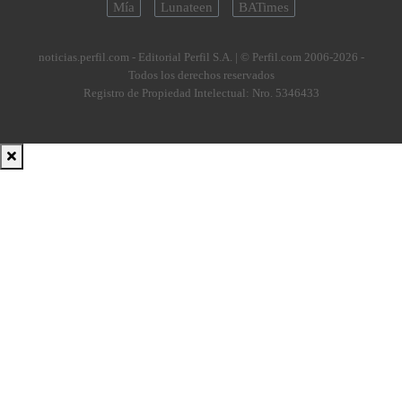
Mía
Lunateen
BATimes
noticias.perfil.com - Editorial Perfil S.A.
| © Perfil.com 2006-2026 -
Todos los derechos reservados
Registro de Propiedad Intelectual: Nro. 5346433