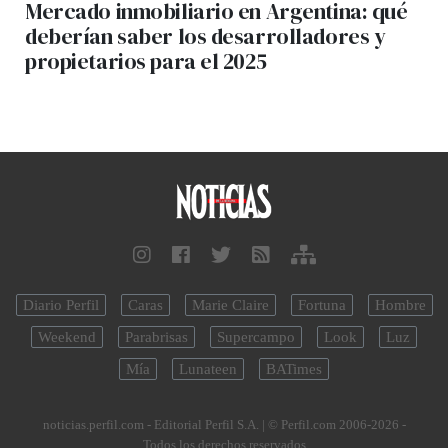
Mercado inmobiliario en Argentina: qué
deberían saber los desarrolladores y
propietarios para el 2025
Diario Perfil
Caras
Marie Claire
Fortuna
Hombre
Weekend
Parabrisas
Supercampo
Look
Luz
Mía
Lunateen
BATimes
noticias.perfil.com - Editorial Perfil S.A.
| © Perfil.com 2006-2026 -
Todos los derechos reservados