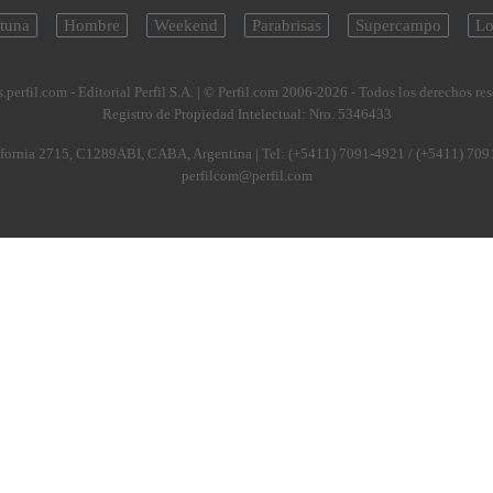
tuna
Hombre
Weekend
Parabrisas
Supercampo
Lo
.perfil.com - Editorial Perfil S.A.
| © Perfil.com 2006-2026 - Todos los derechos re
Registro de Propiedad Intelectual: Nro. 5346433
fornia 2715
,
C1289ABI
,
CABA, Argentina
| Tel:
(+5411) 7091-4921
/
(+5411) 709
perfilcom@perfil.com