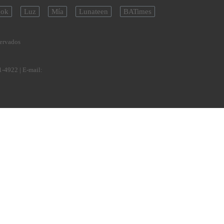
ok
Luz
Mía
Lunateen
BATimes
servados
1-4922
| E-mail: