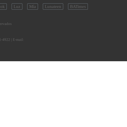
ok
Luz
Mía
Lunateen
BATimes
servados
1-4922
| E-mail: