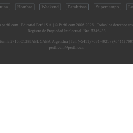
tuna
Hombre
Weekend
Parabrisas
Supercampo
Lo
.perfil.com - Editorial Perfil S.A.
| © Perfil.com 2006-2026 - Todos los derechos re
Registro de Propiedad Intelectual: Nro. 5346433
fornia 2715
,
C1289ABI
,
CABA, Argentina
| Tel:
(+5411) 7091-4921
/
(+5411) 709
perfilcom@perfil.com