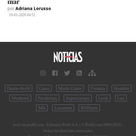
mar
por
Adriana Lorusso
10-01-2026 04:52
Diario Perfil
Caras
Marie Claire
Fortuna
Hombre
Weekend
Parabrisas
Supercampo
Look
Luz
Mía
Lunateen
BATimes
noticias.perfil.com - Editorial Perfil S.A.
| © Perfil.com 2006-2026 -
Todos los derechos reservados