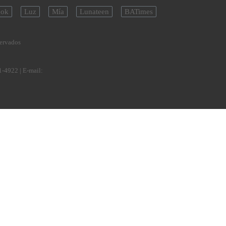
ok
Luz
Mía
Lunateen
BATimes
servados
1-4922
| E-mail: