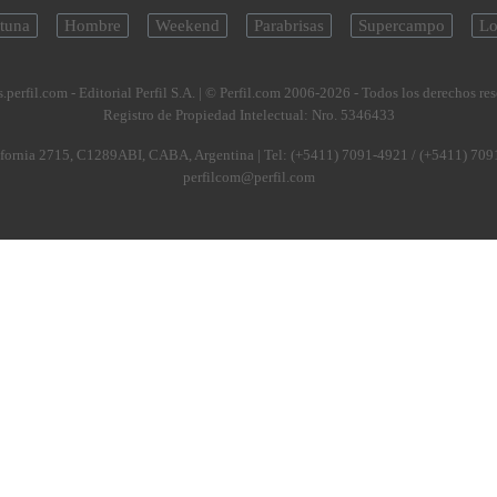
tuna
Hombre
Weekend
Parabrisas
Supercampo
Lo
.perfil.com - Editorial Perfil S.A.
| © Perfil.com 2006-2026 - Todos los derechos re
Registro de Propiedad Intelectual: Nro. 5346433
fornia 2715
,
C1289ABI
,
CABA, Argentina
| Tel:
(+5411) 7091-4921
/
(+5411) 709
perfilcom@perfil.com