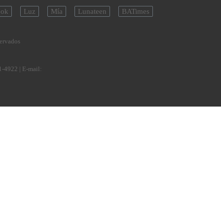
ok
Luz
Mía
Lunateen
BATimes
servados
1-4922
| E-mail: