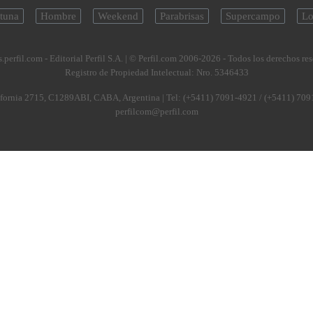
tuna
Hombre
Weekend
Parabrisas
Supercampo
Lo
.perfil.com - Editorial Perfil S.A.
| © Perfil.com 2006-2026 - Todos los derechos re
Registro de Propiedad Intelectual: Nro. 5346433
fornia 2715
,
C1289ABI
,
CABA, Argentina
| Tel:
(+5411) 7091-4921
/
(+5411) 709
perfilcom@perfil.com