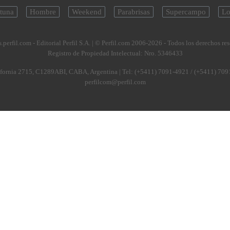
tuna
Hombre
Weekend
Parabrisas
Supercampo
Lo
.perfil.com - Editorial Perfil S.A.
| © Perfil.com 2006-2026 - Todos los derechos re
Registro de Propiedad Intelectual: Nro. 5346433
fornia 2715
,
C1289ABI
,
CABA, Argentina
| Tel:
(+5411) 7091-4921
/
(+5411) 709
perfilcom@perfil.com