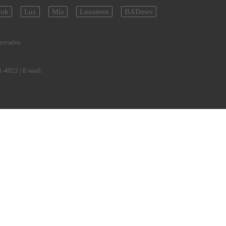
ok
Luz
Mía
Lunateen
BATimes
servados
1-4922
| E-mail: