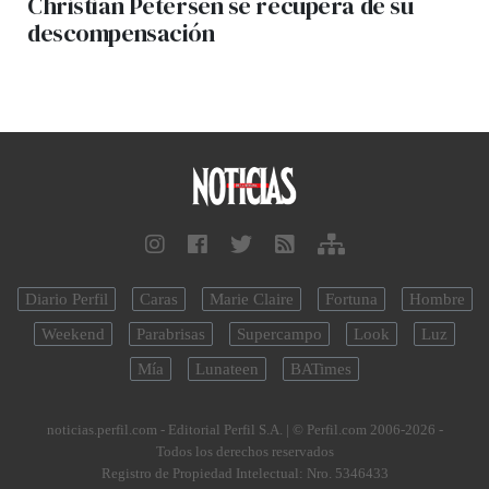
Christian Petersen se recupera de su
descompensación
Diario Perfil
Caras
Marie Claire
Fortuna
Hombre
Weekend
Parabrisas
Supercampo
Look
Luz
Mía
Lunateen
BATimes
noticias.perfil.com - Editorial Perfil S.A.
| © Perfil.com 2006-2026 -
Todos los derechos reservados
Registro de Propiedad Intelectual: Nro. 5346433