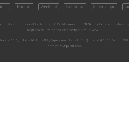
tuna
Hombre
Weekend
Parabrisas
Supercampo
Lo
.perfil.com - Editorial Perfil S.A.
| © Perfil.com 2006-2026 - Todos los derechos re
Registro de Propiedad Intelectual: Nro. 5346433
fornia 2715
,
C1289ABI
,
CABA, Argentina
| Tel:
(+5411) 7091-4921
/
(+5411) 709
perfilcom@perfil.com