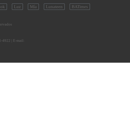
ok
Luz
Mía
Lunateen
BATimes
servados
1-4922
| E-mail: