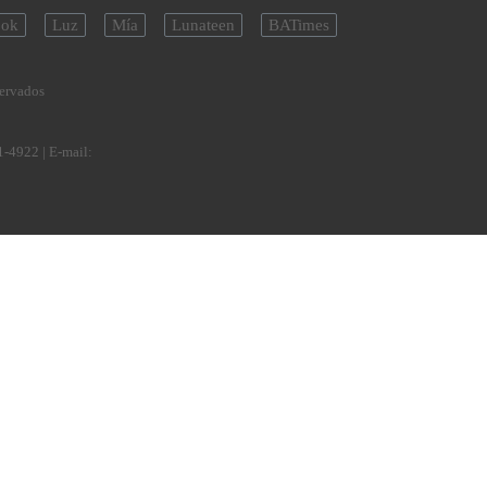
ok
Luz
Mía
Lunateen
BATimes
servados
1-4922
| E-mail: