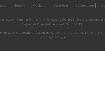
tuna
Hombre
Weekend
Parabrisas
Supercampo
Lo
.perfil.com - Editorial Perfil S.A.
| © Perfil.com 2006-2026 - Todos los derechos re
Registro de Propiedad Intelectual: Nro. 5346433
fornia 2715
,
C1289ABI
,
CABA, Argentina
| Tel:
(+5411) 7091-4921
/
(+5411) 709
perfilcom@perfil.com