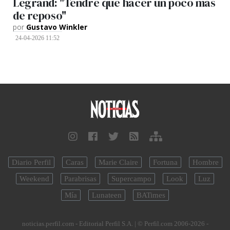
Legrand: "Tendré que hacer un poco más
de reposo"
por
Gustavo Winkler
24-04-2026 11:52
Diario Perfil
Caras
Marie Claire
Fortuna
Hombre
Weekend
Parabrisas
Supercampo
Look
Luz
Mía
Lunateen
BATimes
noticias.perfil.com - Editorial Perfil S.A.
| © Perfil.com 2006-2026 -