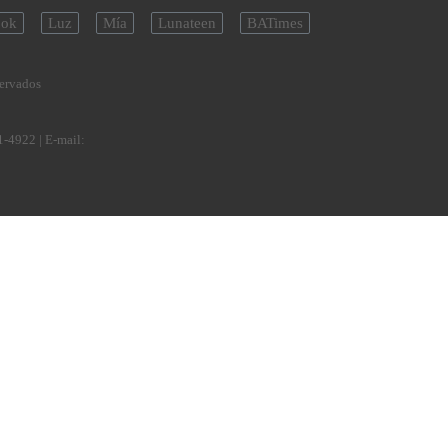
ok
Luz
Mía
Lunateen
BATimes
servados
1-4922
| E-mail: