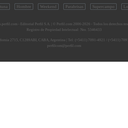
tuna
Hombre
Weekend
Parabrisas
Supercampo
Lo
.perfil.com - Editorial Perfil S.A.
| © Perfil.com 2006-2026 - Todos los derechos re
Registro de Propiedad Intelectual: Nro. 5346433
fornia 2715
,
C1289ABI
,
CABA, Argentina
| Tel:
(+5411) 7091-4921
/
(+5411) 709
perfilcom@perfil.com