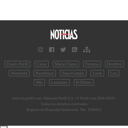
Diario Perfil
Caras
Marie Claire
Fortuna
Hombre
Weekend
Parabrisas
Supercampo
Look
Luz
Mía
Lunateen
BATimes
noticias.perfil.com - Editorial Perfil S.A.
| © Perfil.com 2006-2026 -
Todos los derechos reservados
Registro de Propiedad Intelectual: Nro. 5346433