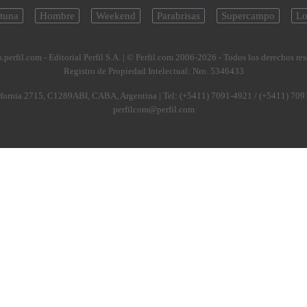
tuna
Hombre
Weekend
Parabrisas
Supercampo
Lo
.perfil.com - Editorial Perfil S.A.
| © Perfil.com 2006-2026 - Todos los derechos re
Registro de Propiedad Intelectual: Nro. 5346433
fornia 2715
,
C1289ABI
,
CABA, Argentina
| Tel:
(+5411) 7091-4921
/
(+5411) 709
perfilcom@perfil.com