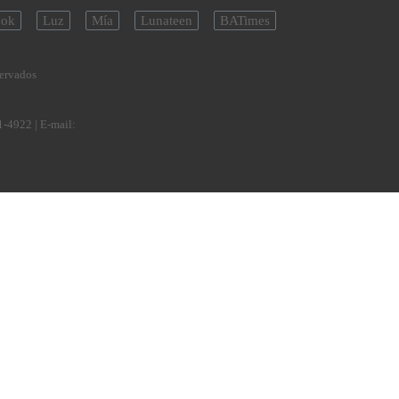
ok
Luz
Mía
Lunateen
BATimes
servados
1-4922
| E-mail: