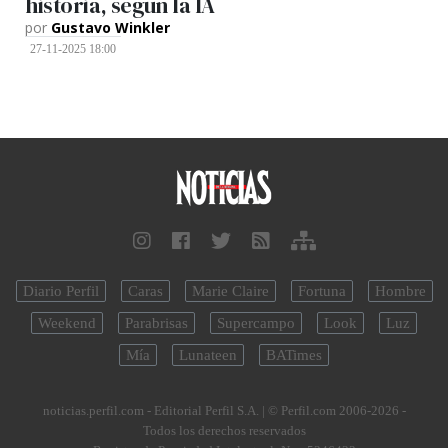
historia, según la IA
por
Gustavo Winkler
27-11-2025 18:00
Diario Perfil
Caras
Marie Claire
Fortuna
Hombre
Weekend
Parabrisas
Supercampo
Look
Luz
Mía
Lunateen
BATimes
noticias.perfil.com - Editorial Perfil S.A.
| © Perfil.com 2006-2026 -
Todos los derechos reservados