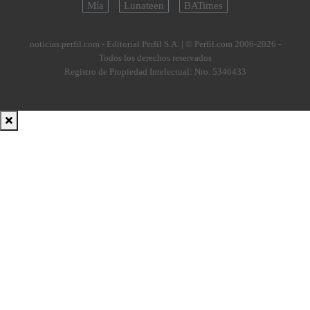
Mía
Lunateen
BATimes
noticias.perfil.com - Editorial Perfil S.A.
| © Perfil.com 2006-2026 -
Todos los derechos reservados
Registro de Propiedad Intelectual: Nro. 5346433