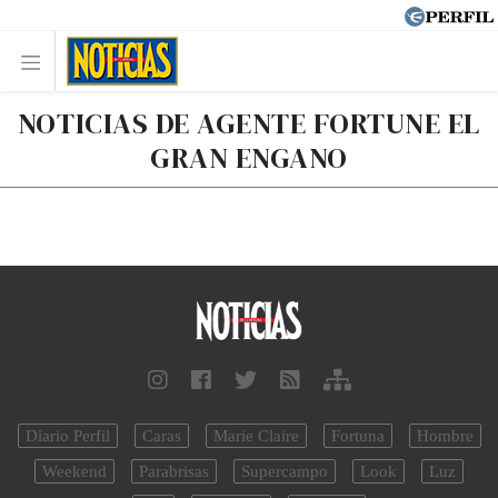
NOTICIAS DE AGENTE FORTUNE EL
GRAN ENGANO
Diario Perfil
Caras
Marie Claire
Fortuna
Hombre
Weekend
Parabrisas
Supercampo
Look
Luz