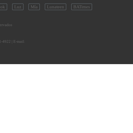
ok
Luz
Mía
Lunateen
BATimes
servados
1-4922
| E-mail: