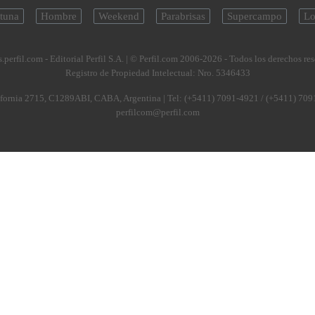
tuna
Hombre
Weekend
Parabrisas
Supercampo
Lo
.perfil.com - Editorial Perfil S.A.
| © Perfil.com 2006-2026 - Todos los derechos re
Registro de Propiedad Intelectual: Nro. 5346433
fornia 2715
,
C1289ABI
,
CABA, Argentina
| Tel:
(+5411) 7091-4921
/
(+5411) 709
perfilcom@perfil.com