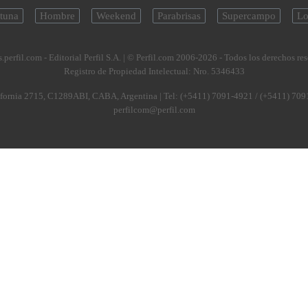
tuna
Hombre
Weekend
Parabrisas
Supercampo
Lo
.perfil.com - Editorial Perfil S.A.
| © Perfil.com 2006-2026 - Todos los derechos re
Registro de Propiedad Intelectual: Nro. 5346433
fornia 2715
,
C1289ABI
,
CABA, Argentina
| Tel:
(+5411) 7091-4921
/
(+5411) 709
perfilcom@perfil.com