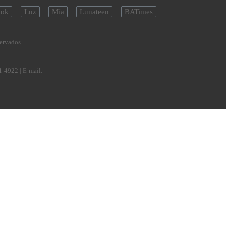
ok
Luz
Mía
Lunateen
BATimes
servados
1-4922
| E-mail: