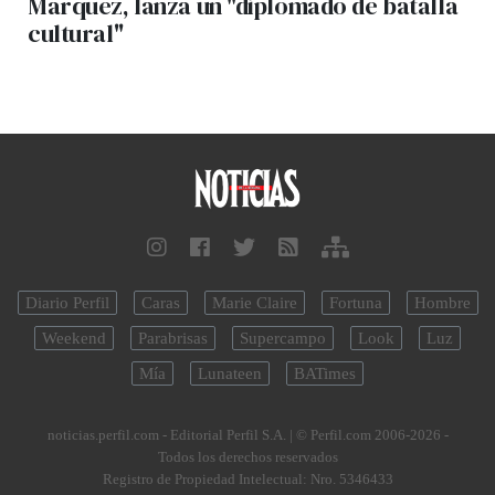
Márquez, lanza un "diplomado de batalla
cultural"
Diario Perfil
Caras
Marie Claire
Fortuna
Hombre
Weekend
Parabrisas
Supercampo
Look
Luz
Mía
Lunateen
BATimes
noticias.perfil.com - Editorial Perfil S.A.
| © Perfil.com 2006-2026 -
Todos los derechos reservados
Registro de Propiedad Intelectual: Nro. 5346433