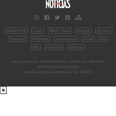
Diario Perfil
Caras
Marie Claire
Fortuna
Hombre
Weekend
Parabrisas
Supercampo
Look
Luz
Mía
Lunateen
BATimes
noticias.perfil.com - Editorial Perfil S.A.
| © Perfil.com 2006-2026 -
Todos los derechos reservados
Registro de Propiedad Intelectual: Nro. 5346433