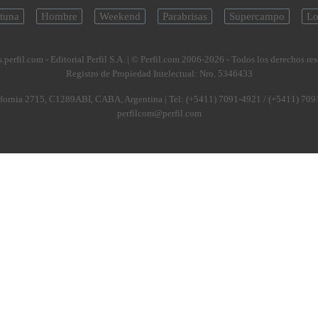
tuna
Hombre
Weekend
Parabrisas
Supercampo
Lo
.perfil.com - Editorial Perfil S.A.
| © Perfil.com 2006-2026 - Todos los derechos re
Registro de Propiedad Intelectual: Nro. 5346433
fornia 2715
,
C1289ABI
,
CABA, Argentina
| Tel:
(+5411) 7091-4921
/
(+5411) 709
perfilcom@perfil.com