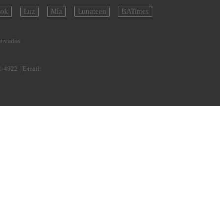
ok
Luz
Mía
Lunateen
BATimes
servados
1-4922
| E-mail: