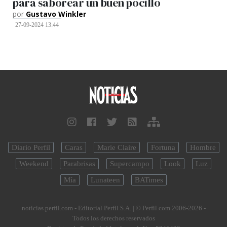
para saborear un buen pocillo
por
Gustavo Winkler
27-09-2024 13:44
Diario Perfil
Caras
Marie Claire
Fortuna
Hombre
Weekend
Parabrisas
Supercampo
Look
Luz
Mía
Lunateen
BATimes
noticias.perfil.com - Editorial Perfil S.A.
| © Perfil.com 2006-2026 -
Todos los derechos reservados