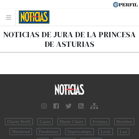
NOTICIAS DE JURA DE LA PRINCESA
DE ASTURIAS
Diario Perfil
Caras
Marie Claire
Fortuna
Hombre
Weekend
Parabrisas
Supercampo
Look
Luz