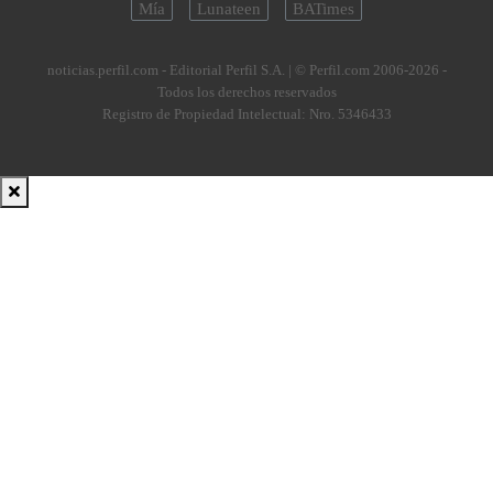
Mía
Lunateen
BATimes
noticias.perfil.com - Editorial Perfil S.A.
| © Perfil.com 2006-2026 -
Todos los derechos reservados
Registro de Propiedad Intelectual: Nro. 5346433