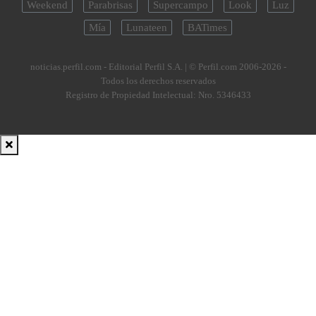
Weekend
Parabrisas
Supercampo
Look
Luz
Mía
Lunateen
BATimes
noticias.perfil.com - Editorial Perfil S.A.
| © Perfil.com 2006-2026 -
Todos los derechos reservados
Registro de Propiedad Intelectual: Nro. 5346433