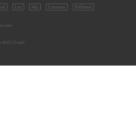
ok
Luz
Mía
Lunateen
BATimes
servados
1-4922
| E-mail: