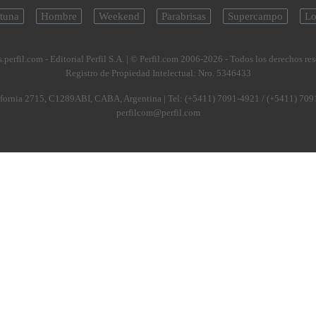
tuna
Hombre
Weekend
Parabrisas
Supercampo
Lo
.perfil.com - Editorial Perfil S.A.
| © Perfil.com 2006-2026 - Todos los derechos re
Registro de Propiedad Intelectual: Nro. 5346433
fornia 2715
,
C1289ABI
,
CABA, Argentina
| Tel:
(+5411) 7091-4921
/
(+5411) 709
perfilcom@perfil.com