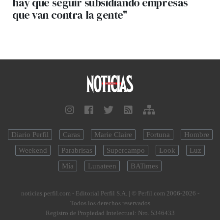
hay que seguir subsidiando empresas
que van contra la gente"
Diario Perfil
Caras
Marie Claire
Fortuna
Hombre
Weekend
Parabrisas
Supercampo
Look
Luz
Mía
Lunateen
BATimes
noticias.perfil.com - Editorial Perfil S.A.
| © Perfil.com 2006-2026 -
Todos los derechos reservados
Registro de Propiedad Intelectual: Nro. 5346433