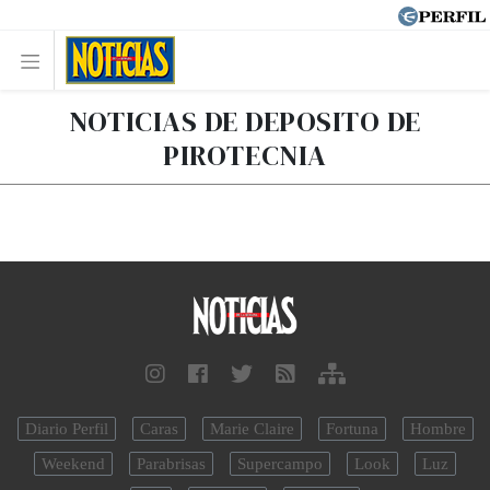
NOTICIAS DE DEPOSITO DE
PIROTECNIA
Diario Perfil
Caras
Marie Claire
Fortuna
Hombre
Weekend
Parabrisas
Supercampo
Look
Luz