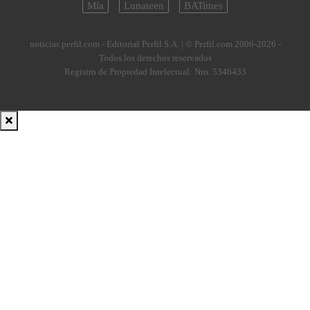
Mía
Lunateen
BATimes
noticias.perfil.com - Editorial Perfil S.A.
| © Perfil.com 2006-2026 -
Todos los derechos reservados
Registro de Propiedad Intelectual: Nro. 5346433