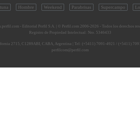
tuna
Hombre
Weekend
Parabrisas
Supercampo
Lo
.perfil.com - Editorial Perfil S.A.
| © Perfil.com 2006-2026 - Todos los derechos re
Registro de Propiedad Intelectual: Nro. 5346433
fornia 2715
,
C1289ABI
,
CABA, Argentina
| Tel:
(+5411) 7091-4921
/
(+5411) 709
perfilcom@perfil.com