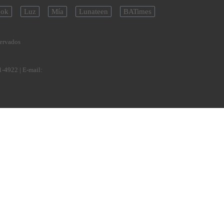
ok
Luz
Mía
Lunateen
BATimes
servados
1-4922
| E-mail: