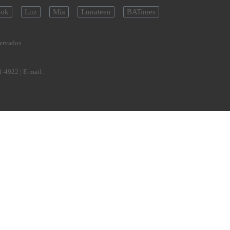
ok
Luz
Mía
Lunateen
BATimes
servados
1-4922
| E-mail: