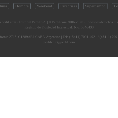
tuna
Hombre
Weekend
Parabrisas
Supercampo
Lo
.perfil.com - Editorial Perfil S.A.
| © Perfil.com 2006-2026 - Todos los derechos re
Registro de Propiedad Intelectual: Nro. 5346433
fornia 2715
,
C1289ABI
,
CABA, Argentina
| Tel:
(+5411) 7091-4921
/
(+5411) 709
perfilcom@perfil.com