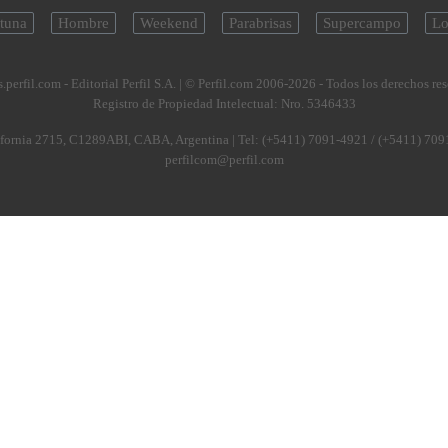
tuna
Hombre
Weekend
Parabrisas
Supercampo
Lo
.perfil.com - Editorial Perfil S.A.
| © Perfil.com 2006-2026 - Todos los derechos re
Registro de Propiedad Intelectual: Nro. 5346433
fornia 2715
,
C1289ABI
,
CABA, Argentina
| Tel:
(+5411) 7091-4921
/
(+5411) 709
perfilcom@perfil.com