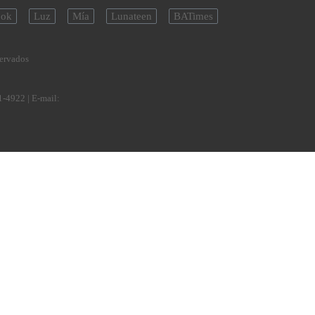
ok
Luz
Mía
Lunateen
BATimes
servados
1-4922
| E-mail: