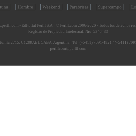
tuna
Hombre
Weekend
Parabrisas
Supercampo
Lo
.perfil.com - Editorial Perfil S.A.
| © Perfil.com 2006-2026 - Todos los derechos re
Registro de Propiedad Intelectual: Nro. 5346433
fornia 2715
,
C1289ABI
,
CABA, Argentina
| Tel:
(+5411) 7091-4921
/
(+5411) 709
perfilcom@perfil.com