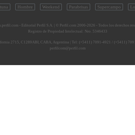
tuna
Hombre
Weekend
Parabrisas
Supercampo
Lo
.perfil.com - Editorial Perfil S.A.
| © Perfil.com 2006-2026 - Todos los derechos re
Registro de Propiedad Intelectual: Nro. 5346433
fornia 2715
,
C1289ABI
,
CABA, Argentina
| Tel:
(+5411) 7091-4921
/
(+5411) 709
perfilcom@perfil.com