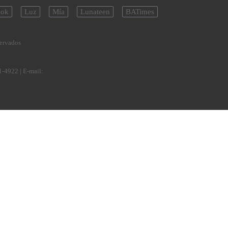
ok
Luz
Mía
Lunateen
BATimes
servados
1-4922
| E-mail: