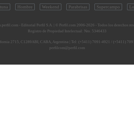
tuna
Hombre
Weekend
Parabrisas
Supercampo
Lo
.perfil.com - Editorial Perfil S.A.
| © Perfil.com 2006-2026 - Todos los derechos re
Registro de Propiedad Intelectual: Nro. 5346433
fornia 2715
,
C1289ABI
,
CABA, Argentina
| Tel:
(+5411) 7091-4921
/
(+5411) 709
perfilcom@perfil.com