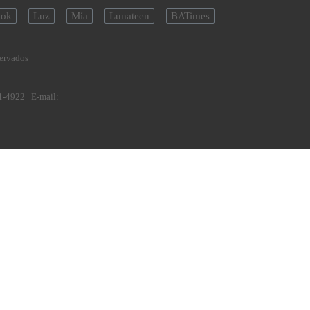
ok
Luz
Mía
Lunateen
BATimes
servados
1-4922
| E-mail: