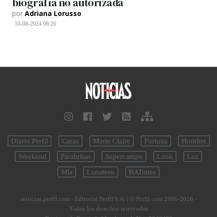
biografía no autorizada
por
Adriana Lorusso
10-08-2024 08:26
Diario Perfil
Caras
Marie Claire
Fortuna
Hombre
Weekend
Parabrisas
Supercampo
Look
Luz
Mía
Lunateen
BATimes
noticias.perfil.com - Editorial Perfil S.A.
| © Perfil.com 2006-2026 -
Todos los derechos reservados