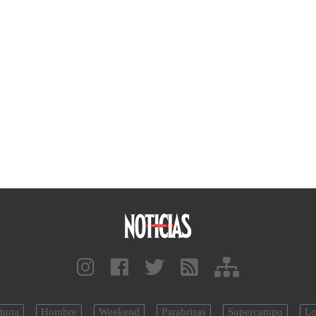
tuna
Hombre
Weekend
Parabrisas
Supercampo
Lo