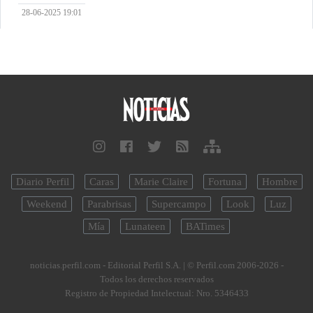
28-06-2025 19:01
Diario Perfil
Caras
Marie Claire
Fortuna
Hombre
Weekend
Parabrisas
Supercampo
Look
Luz
Mía
Lunateen
BATimes
noticias.perfil.com - Editorial Perfil S.A.
| © Perfil.com 2006-2026 -
Todos los derechos reservados
Registro de Propiedad Intelectual: Nro. 5346433