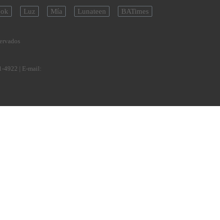
ok
Luz
Mía
Lunateen
BATimes
servados
1-4922
| E-mail: