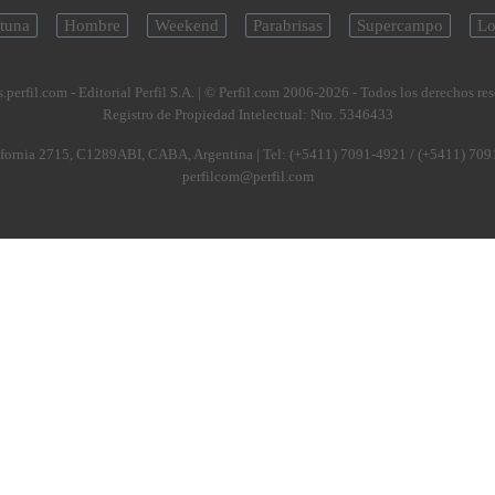
tuna
Hombre
Weekend
Parabrisas
Supercampo
Lo
.perfil.com - Editorial Perfil S.A.
| © Perfil.com 2006-2026 - Todos los derechos re
Registro de Propiedad Intelectual: Nro. 5346433
fornia 2715
,
C1289ABI
,
CABA, Argentina
| Tel:
(+5411) 7091-4921
/
(+5411) 709
perfilcom@perfil.com