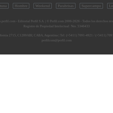
tuna
Hombre
Weekend
Parabrisas
Supercampo
Lo
.perfil.com - Editorial Perfil S.A.
| © Perfil.com 2006-2026 - Todos los derechos re
Registro de Propiedad Intelectual: Nro. 5346433
fornia 2715
,
C1289ABI
,
CABA, Argentina
| Tel:
(+5411) 7091-4921
/
(+5411) 709
perfilcom@perfil.com