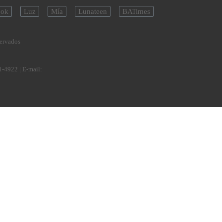
ok
Luz
Mía
Lunateen
BATimes
servados
1-4922
| E-mail: