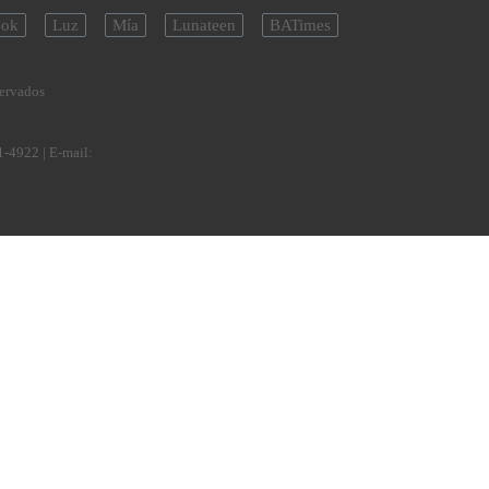
ok
Luz
Mía
Lunateen
BATimes
servados
1-4922
| E-mail: