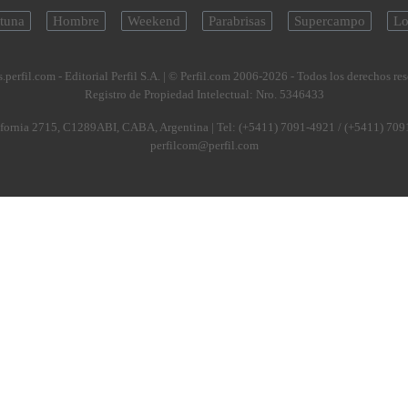
tuna
Hombre
Weekend
Parabrisas
Supercampo
Lo
.perfil.com - Editorial Perfil S.A.
| © Perfil.com 2006-2026 - Todos los derechos re
Registro de Propiedad Intelectual: Nro. 5346433
fornia 2715
,
C1289ABI
,
CABA, Argentina
| Tel:
(+5411) 7091-4921
/
(+5411) 709
perfilcom@perfil.com