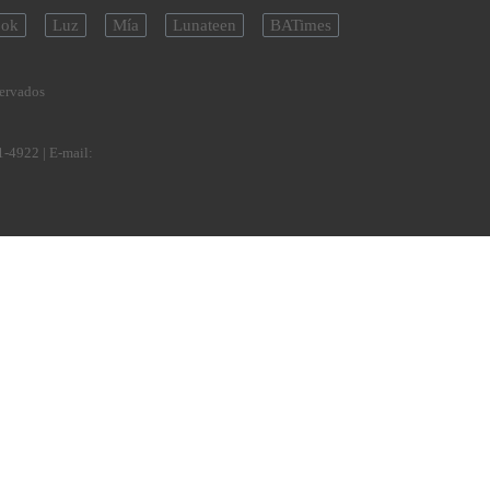
ok
Luz
Mía
Lunateen
BATimes
servados
1-4922
| E-mail: