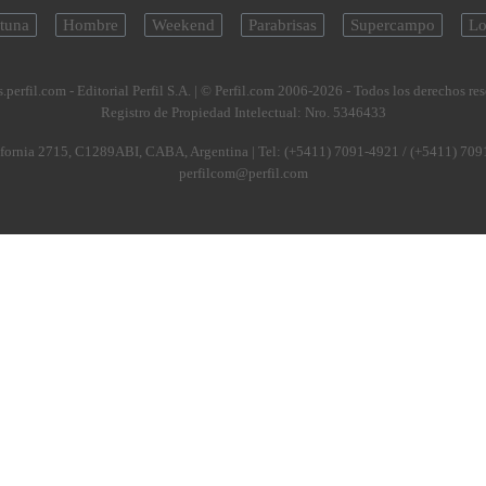
tuna
Hombre
Weekend
Parabrisas
Supercampo
Lo
.perfil.com - Editorial Perfil S.A.
| © Perfil.com 2006-2026 - Todos los derechos re
Registro de Propiedad Intelectual: Nro. 5346433
fornia 2715
,
C1289ABI
,
CABA, Argentina
| Tel:
(+5411) 7091-4921
/
(+5411) 709
perfilcom@perfil.com