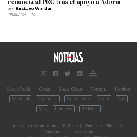
renuncia al PRO tras el apoyo a Adorni
por
Gustavo Winkler
25-06-2026 11:52
Diario Perfil
Caras
Marie Claire
Fortuna
Hombre
Weekend
Parabrisas
Supercampo
Look
Luz
Mía
Lunateen
BATimes
noticias.perfil.com - Editorial Perfil S.A.
| © Perfil.com 2006-2026 -
Todos los derechos reservados