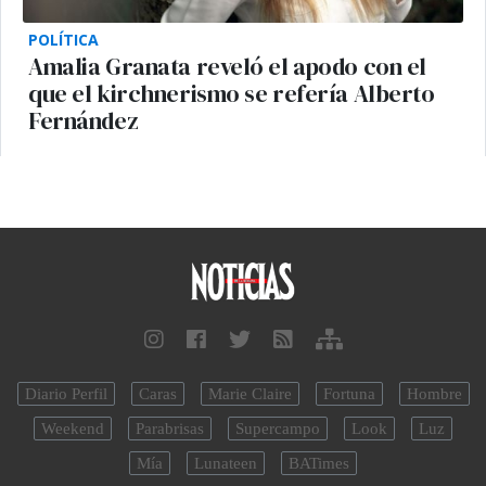
POLÍTICA
Amalia Granata reveló el apodo con el
que el kirchnerismo se refería Alberto
Fernández
Diario Perfil
Caras
Marie Claire
Fortuna
Hombre
Weekend
Parabrisas
Supercampo
Look
Luz
Mía
Lunateen
BATimes