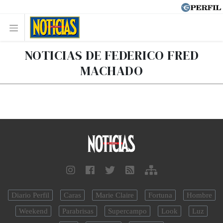
NOTICIAS DE FEDERICO FRED
MACHADO
Diario Perfil
Caras
Marie Claire
Fortuna
Hombre
Weekend
Parabrisas
Supercampo
Look
Luz