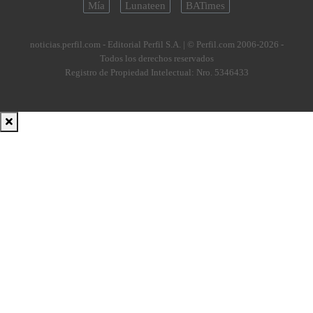
Mía
Lunateen
BATimes
noticias.perfil.com - Editorial Perfil S.A.
| © Perfil.com 2006-2026 -
Todos los derechos reservados
Registro de Propiedad Intelectual: Nro. 5346433