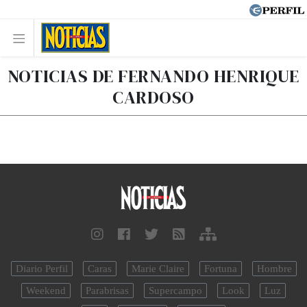
NOTICIAS DE FERNANDO HENRIQUE
CARDOSO
Diario Perfil
Caras
Marie Claire
Fortuna
Hombre
Weekend
Parabrisas
Supercampo
Look
Luz