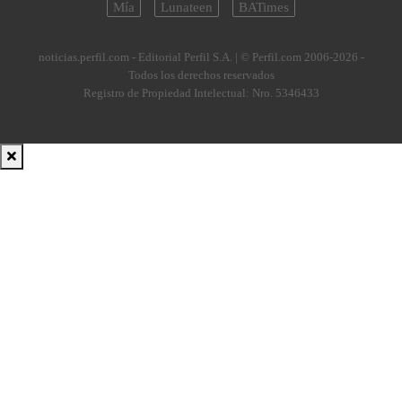
Mía
Lunateen
BATimes
noticias.perfil.com - Editorial Perfil S.A.
| © Perfil.com 2006-2026 -
Todos los derechos reservados
Registro de Propiedad Intelectual: Nro. 5346433