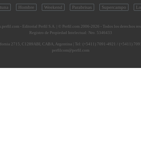
tuna
Hombre
Weekend
Parabrisas
Supercampo
Lo
.perfil.com - Editorial Perfil S.A.
| © Perfil.com 2006-2026 - Todos los derechos re
Registro de Propiedad Intelectual: Nro. 5346433
fornia 2715
,
C1289ABI
,
CABA, Argentina
| Tel:
(+5411) 7091-4921
/
(+5411) 709
perfilcom@perfil.com