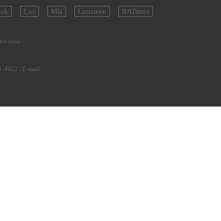
ok
Luz
Mía
Lunateen
BATimes
servados
1-4922
| E-mail: