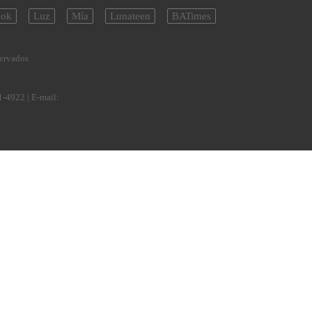
ok
Luz
Mía
Lunateen
BATimes
servados
1-4922
| E-mail: