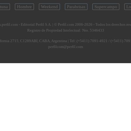
tuna
Hombre
Weekend
Parabrisas
Supercampo
Lo
.perfil.com - Editorial Perfil S.A.
| © Perfil.com 2006-2026 - Todos los derechos re
Registro de Propiedad Intelectual: Nro. 5346433
fornia 2715
,
C1289ABI
,
CABA, Argentina
| Tel:
(+5411) 7091-4921
/
(+5411) 709
perfilcom@perfil.com