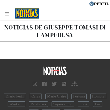
NOTICIAS DE GIUSEPPE TOMASI DI
LAMPEDUSA
Diario Perfil
Caras
Marie Claire
Fortuna
Hombre
Weekend
Parabrisas
Supercampo
Look
Luz