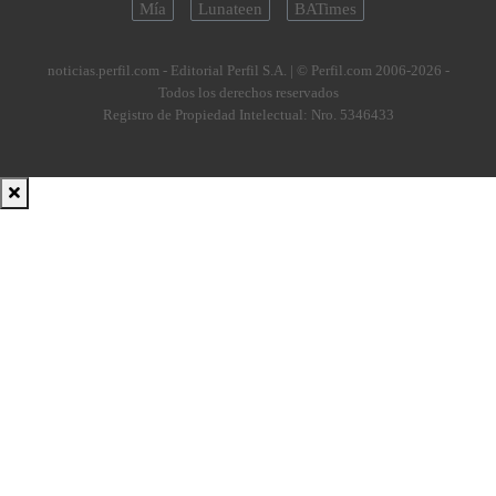
Mía
Lunateen
BATimes
noticias.perfil.com - Editorial Perfil S.A.
| © Perfil.com 2006-2026 -
Todos los derechos reservados
Registro de Propiedad Intelectual: Nro. 5346433