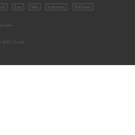
ok
Luz
Mía
Lunateen
BATimes
servados
1-4922
| E-mail: