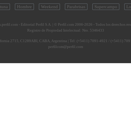
tuna
Hombre
Weekend
Parabrisas
Supercampo
Lo
.perfil.com - Editorial Perfil S.A.
| © Perfil.com 2006-2026 - Todos los derechos re
Registro de Propiedad Intelectual: Nro. 5346433
fornia 2715
,
C1289ABI
,
CABA, Argentina
| Tel:
(+5411) 7091-4921
/
(+5411) 709
perfilcom@perfil.com